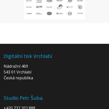
Digitální tisk Vrchlabí
Nádražní 469
543 01 Vrchlabí
Česká republika
Studio Petr Šuba.
+420 737 202 888