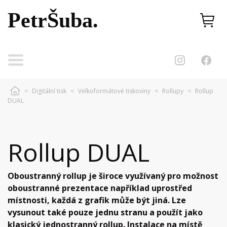
PetrŠuba.
<
Digitální tisk
<
Velkoformátové tiskoviny
<
Rollupy
<
Rollup
DUAL
Rollup DUAL
Oboustranný rollup je široce využívaný pro možnost
oboustranné prezentace například uprostřed
místnosti, každá z grafik může být jiná. Lze
vysunout také pouze jednu stranu a použít jako
klasický jednostranný rollup. Instalace na místě