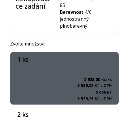
ce zadání
85
Barevnost
4/0
jednostranný
plnobarevný
Zvolte množství:
1 ks
2 925,00
Kč/ks
3 539,25
Kč s DPH
2 925
Kč
3 539,25
Kč s DPH
2 ks