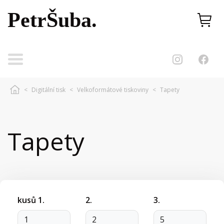
PetrŠuba.
<
Digitální tisk
<
Velkoformátové tiskoviny
<
Tapety
Tapety
kusů 1.
2.
3.