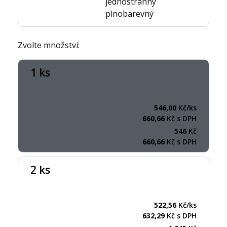
jednostranný
plnobarevný
Zvolte množství:
1 ks
546,00
Kč/ks
660,66
Kč s DPH
546
Kč
660,66
Kč s DPH
2 ks
522,56
Kč/ks
632,29
Kč s DPH