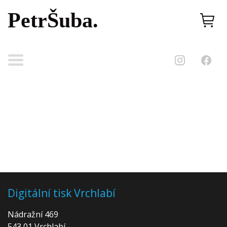
PetrŠuba.
Digitální tisk Vrchlabí
Nádražní 469
543 01 Vrchlabí