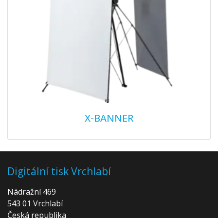
X-BANNER
Digitální tisk Vrchlabí
Nádražní 469
543 01 Vrchlabí
Česká republika